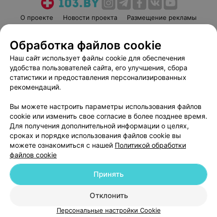
О проекте
Новости проекта
Размещение рекламы
Медицинский маркетинг
Публичный договор
Обработка файлов cookie
Пользовательское соглашение
Способы оплаты
Наш сайт использует файлы cookie для обеспечения
Вакансии
Партнеры
удобства пользователей сайта, его улучшения, сбора
Написать руководителю 103.by
статистики и предоставления персонализированных
Написать в поддержку
рекомендаций.
Персональные настройки cookie
Вы можете настроить параметры использования файлов
Обработка персональных данных
cookie или изменить свое согласие в более позднее время.
Для получения дополнительной информации о целях,
сроках и порядке использования файлов cookie вы
можете ознакомиться с нашей
Политикой обработки
файлов cookie
Принять
© 2026 ООО «Артокс Лаб», УНП 191700409
| 220012, Республика Беларусь,
г. Минск, улица Толбухина, 2, пом. 16 | help@103.by
Отклонить
Служба поддержки
+375 291212755
Персональные настройки Cookie